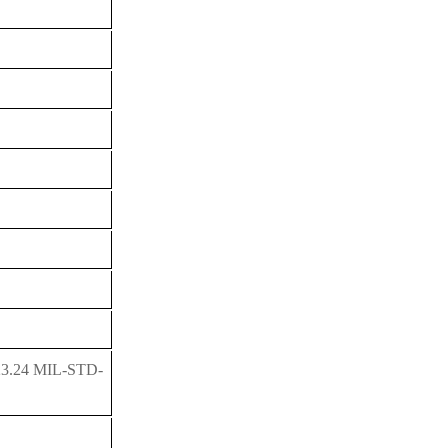
）
.24 MIL-STD-