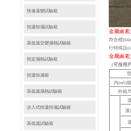
快速溫變試驗箱
恒溫恒濕試驗箱
金屬鹵素
符合標(biāo
高低溫交變濕熱試驗箱
行特殊設(s
金屬鹵素
恒定濕熱試驗箱
（可按用戶
恒溫恒濕箱
內(nèi)
高低溫濕熱試驗箱
外箱尺
步入式恒溫恒濕試驗箱
溫
高低溫試驗箱