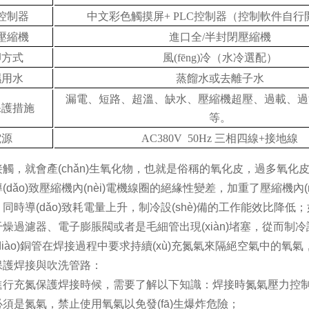
控制器
中文彩色觸摸屏+ PLC控制器（控制軟件自行開發
壓縮機
進口全/半封閉壓縮機
卻方式
風(fēng)冷（水冷選配）
濕用水
蒸餾水或去離子水
漏電、短路、超溫、缺水、壓縮機超壓、過載、
保護措施
等。
電源
AC380V 50Hz 三相四線+接地線
，就會產(chǎn)生氧化物，也就是俗稱的氧化皮，過多氧
，導(dǎo)致壓縮機內(nèi)電機線圈的絕緣性變差，加重了壓縮機內(
時導(dǎo)致耗電量上升，制冷設(shè)備的工作能效比降低；如果氧化
過濾器、電子膨脹閥或者是毛細管出現(xiàn)堵塞，從而制冷設
iào)銅管在焊接過程中要求持續(xù)充氮氣來隔絕空氣中的氧氣，俗稱
保護焊接與吹洗管路：
行充氮保護焊接時候，需要了解以下知識：焊接時氮氣壓力控制在0.2-0.
須是氮氣，禁止使用氧氣以免發(fā)生爆炸危險；