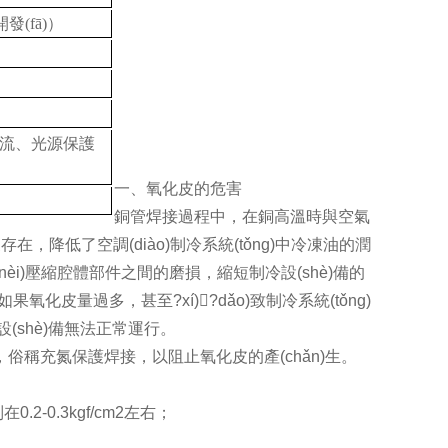
(fā)）
過流、光源保護
一、氧化皮的危害
銅管焊接過程中，在銅高溫時與空氣
化皮存在，降低了空調(diào)制冷系統(tǒng)中冷凍油的潤
nèi)壓縮腔體部件之間的磨損，縮短制冷設(shè)備的
皮量過多，甚至?xí)?dǎo)致制冷系統(tǒng)
(shè)備無法正常運行。
充氮保護焊接，以阻止氧化皮的產(chǎn)生。
3kgf/cm2左右；