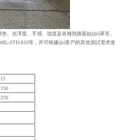
、光澤度、手感、強度及各種熱膨脹結(jié)果等。
MIL-STD-810
等，并可根據(jù)客戶的其他測試需求進
）
15
×150
×270