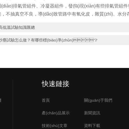
diào)排氣管組件、冷凝器組件，發(fā)現(xiàn)有些排氣管組
抽真空不良，導(dǎo)致管路中有氧化皮，雜質(zhì)、水分存在
高低溫試驗知識匯總
沙塵試驗怎么做？有哪些標(biāo)準(zhǔn)？
快速鏈接
樓
首頁
關(guān)于我們
產(chǎn)品展示
新聞資訊
技術(shù)文章
資料下載