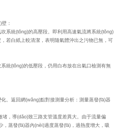
i)壁：
(tǒng)的高壓段。即利用高速氣流將系統(tǒng)
，若白紙上較清潔，表明隨氣體沖出之污物已無，可
統(tǒng)的低壓段，仍用白布放在出氣口檢測有無
。返回網(wǎng)點對接測量分析：測量蒸發(fā)器
存在微堵，導(dǎo)致三路支管溫度差異大。由于流量偏
蒸發(fā)器內(nèi)過度蒸發(fā)，過熱度增大，吸