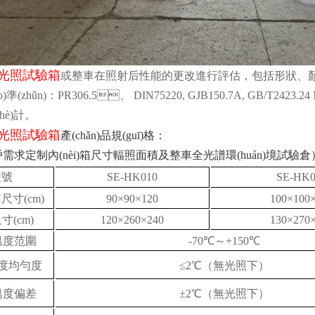
光照試驗箱
或整車在照射后性能的更改進行評估，包括形狀、顏色
)準(zhǔn)：
PR306.5、 DIN75220, GJB150.7A, GB/T2423.24 
hè)計。
光照試驗箱
產(chǎn)品規(guī)格：
需求定制內(nèi)箱尺寸輻照面積及整車全光譜環(huán)境試驗倉
型號
SE-HK010
SE-HK0
箱尺寸(cm)
90×90×120
100×100
寸(cm)
120×260×240
130×270
溫度范圍
-70℃～+150℃
度均勻度
≤2℃（無光照下）
溫度偏差
±2℃（無光照下）