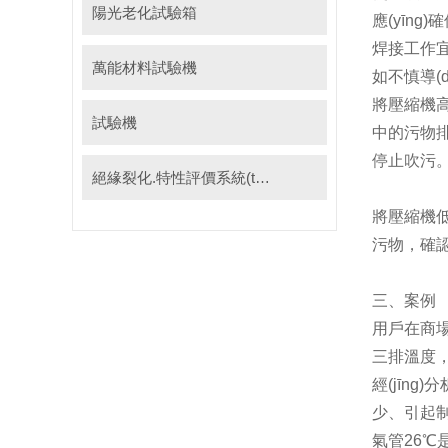
陽光老化試驗箱
應(yīng
焊接工作宜
萬能材料試驗機
如不慎導(d
將壓縮機高壓
試驗機
中的污物排
停止吹污
絕緣裂化.特性評價系統(tǒng)
將壓縮機低
污物，確
三、案例
用戶在商場
三排溫度
經(jīng
少、引起制
氣管26℃