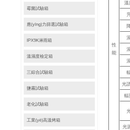
溫
霉菌試驗箱
應(yīng)力篩選試驗箱
IPX9K淋雨箱
性
能
溫濕度檢定箱
三綜合試驗箱
光
鹽霧試驗箱
輻
老化試驗箱
工業(yè)高溫烤箱
光源