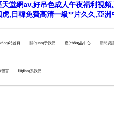
天堂網av,好吊色成人午夜福利視頻
虎,日韓免費高清一級**片久久,亞洲
wǎng)站首頁
關(guān)于我們
產(chǎn)品中心
新聞資
線留言
聯(lián)系我們