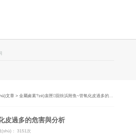
hù)文章
> 金屬鹵素?zé)衾匣囼炏浜附鱼~管氧化皮過多的危害與分析
氧化皮過多的危害與分析
shù)： 3151次