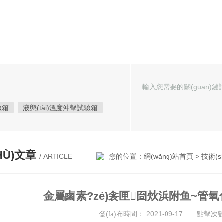
驗箱
液態(tài)溫度沖擊試驗箱
熱試驗箱
恒定濕熱試驗箱
試驗箱
高低溫試驗箱
HÙ)文章
/ ARTICLE
您的位置：
網(wǎng)站首頁
>
技術(s
溫濕度檢定箱
三綜合試驗箱
耐氣候試驗箱
高低溫/低氣壓試驗箱
金屬鹵素?zé)衾匣囼炏浜附鱼~管
箱
溫濕度光照淋雨試驗箱
發(fā)布時間： 2021-09-17 點擊次數(
維修進口試驗箱
陽光老化試驗箱