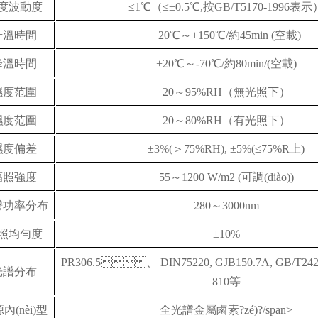
度波動度
≤1℃（≤±0.5℃,按GB/T5170-1996表示
升溫時間
+20℃～+150℃/約45min (空載)
降溫時間
+20℃～-70℃/約80min/(空載)
濕度范圍
20～95%RH（無光照下）
濕度范圍
20～80%RH（有光照下）
濕度偏差
±3%(＞75%RH), ±5%(≤75%R上)
輻照強度
55～1200 W/m2 (可調(diào))
譜功率分布
280～3000nm
照均勻度
±10%
PR306.5、 DIN75220, GJB150.7A, GB/T2423
光譜分布
810等
內(nèi)型
全光譜金屬鹵素?zé)?/span>