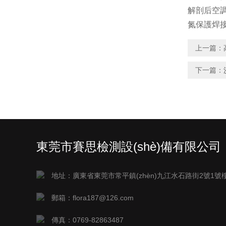
解剖后空調(
氮保護焊接，不
上一篇：
下一篇：
東莞市賽思檢測設(shè)備有限公司
地址：廣東省東莞市常平鎮(zhèn)九江水石路街2號1號
郵箱：flora187@126.com
傳真：0769-82863487