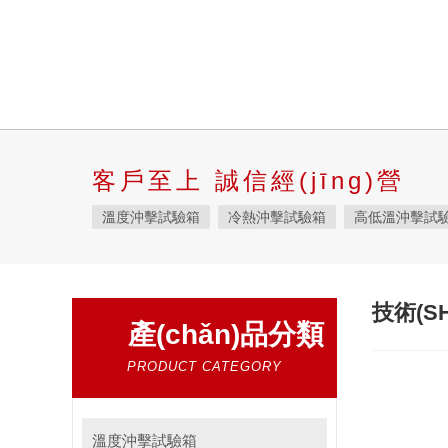
客戶至上 誠信經(jīng)營
溫度沖擊試驗箱
冷熱沖擊試驗箱
高低溫沖擊試
快速溫變試驗箱
恒溫恒濕試驗箱
高低溫交變濕
恒溫恒濕箱
高低溫濕熱試驗箱
步入式恒溫恒濕
技術(S
產(chǎn)品分類
霉菌試驗箱
應(yīng)力篩選試驗箱
IPX9K淋雨箱
鹽霧試驗箱
老化試驗箱
工業(yè)高溫烤箱
PRODUCT CATEGORY
自然恒溫對流試驗箱
自動化產(chǎn)線高低溫試驗
新能源專用設(shè)備
PCT高壓加速老化試驗機
溫度沖擊試驗箱