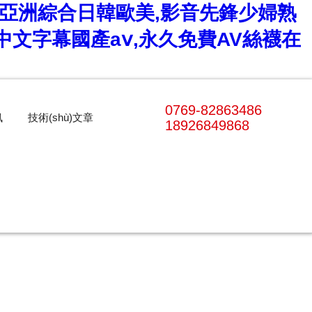
,亞洲綜合日韓歐美,影音先鋒少婦熟
中文字幕國產aⅴ,永久免費AV絲襪在
0769-82863486
訊
技術(shù)文章
18926849868