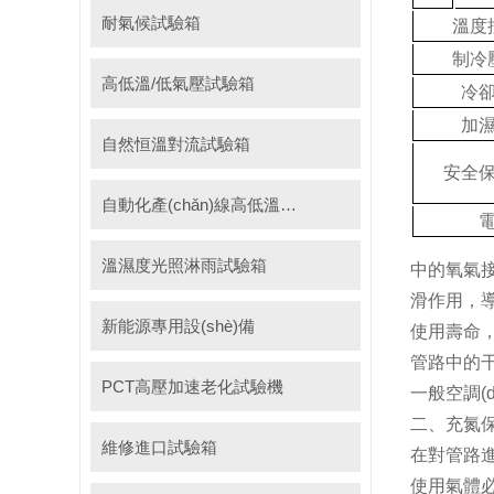
耐氣候試驗箱
溫度
制冷
高低溫/低氣壓試驗箱
冷
加
自然恒溫對流試驗箱
安全
自動化產(chǎn)線高低溫試驗箱
溫濕度光照淋雨試驗箱
中的氧氣接觸
滑作用
新能源專用設(shè)備
使用壽命，同
管路中的干燥
PCT高壓加速老化試驗機
一般空調(d
二、充氮
維修進口試驗箱
在對管路進
使用氣體必