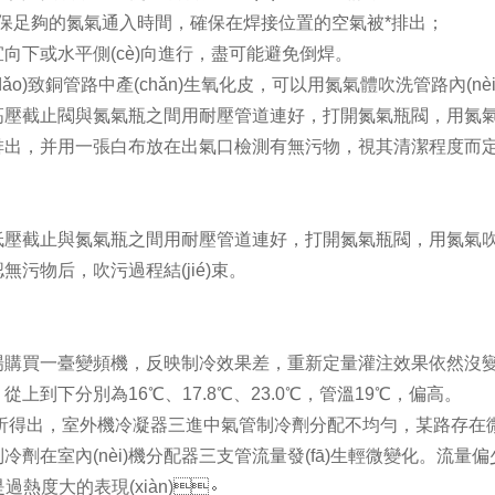
)確保足夠的氮氣通入時間，確保在焊接位置的空氣被*排出；
向下或水平側(cè)向進行，盡可能避免倒焊。
ǎo)致銅管路中產(chǎn)生氧化皮，可以用氮氣體吹洗管路內(nè
截止閥與氮氣瓶之間用耐壓管道連好，打開氮氣瓶閥，用氮氣吹系統
出，并用一張白布放在出氣口檢測有無污物，視其清潔程度而定
。
壓截止與氮氣瓶之間用耐壓管道連好，打開氮氣瓶閥，用氮氣吹系
認無污物后，吹污過程結(jié)束。
購買一臺變頻機，反映制冷效果差，重新定量灌注效果依然沒變化
，從上到下分別為16℃、17.8℃、23.0℃，管溫19℃，偏高。
)分析得出，室外機冷凝器三進中氣管制冷劑分配不均勻，某路
冷劑在室內(nèi)機分配器三支管流量發(fā)生輕微變化。流量偏少，
是過熱度大的表現(xiàn)。