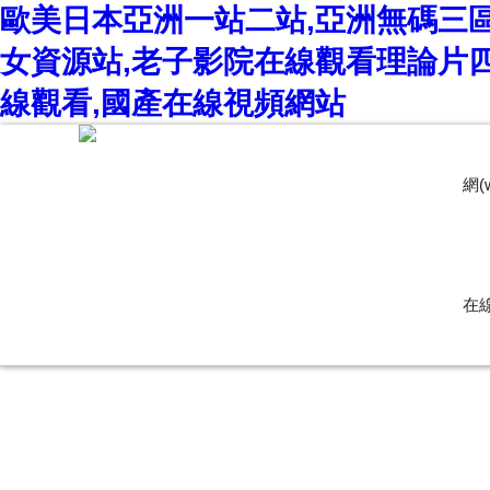
歐美日本亞洲一站二站,亞洲無碼三區
女資源站,老子影院在線觀看理論片四
線觀看,國產在線視頻網站
網(
在