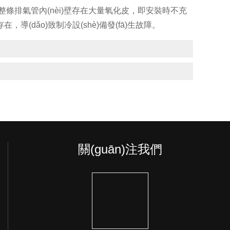
件整條排氣管內(nèi)壁存在大量氧化皮，即安裝時不充
，導(dǎo)致制冷設(shè)備發(fā)生故障。
關(guān)注我們